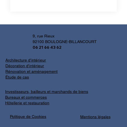
9, rue Rieux
92100 BOULOGNE-BILLANCOURT
06 21 66 43 62
Architecture d'intérieur
Décoration d'intérieur
Rénovation et aménagement
Étude de cas
Investisseurs, bailleurs et marchands de biens
Bureaux et commerces
​Hôtellerie et restauration
Politique de Cookies
Mentions légales