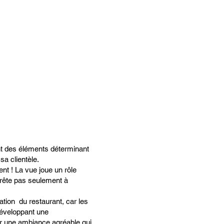
nt des éléments déterminant
sa clientèle.
ent ! La vue joue un rôle
rrête pas seulement à
oration du restaurant, car les
développant une
er une ambiance agréable qui